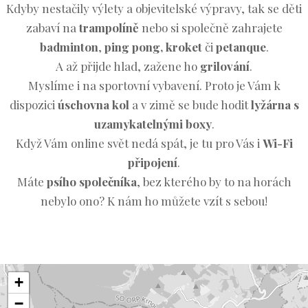
Kdyby nestačily výlety a objevitelské výpravy, tak se děti
zabaví na
trampolíně
nebo si společně zahrajete
badminton
,
ping pong, kroket
či
petanque
.
A až přijde hlad, zažene ho
grilování
.
Myslíme i na sportovní vybavení. Proto je Vám k
dispozici
úschovna kol
a v zimě se bude hodit
lyžárna s
uzamykatelnými boxy
.
Když Vám online svět nedá spát, je tu pro Vás i
Wi-Fi
připojení
.
Máte
psího společníka
, bez kterého by to na horách
nebylo ono? K nám ho můžete vzít s sebou!
+
−