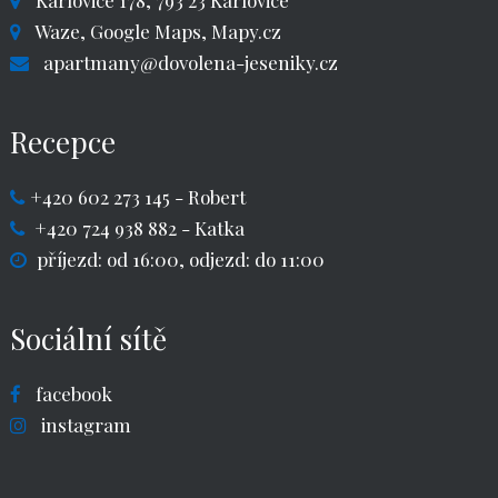
Karlovice 178, 793 23 Karlovice
Waze,
Google Maps,
Mapy.cz
apartmany@dovolena-jeseniky.cz
Recepce
+420 602 273 145
- Robert
+420 724 938 882
- Katka
příjezd: od 16:00, odjezd: do 11:00
Sociální sítě
facebook
instagram