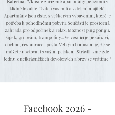
Kateřina:
"Vkusně zařízené apartmány penzionu v
klidné lokalitě. Uvítají vás milí a vstřícní majitelé.
Apartmány jsou čisté, s veškerým vybavením, které je
potřeba k pohodlnému pobytu. Součástí je prostorná
zahrada pro odpočinek a relax. Moznost ping pongu,
šipek, grilování, trampolíny... Ve vesnici je pekařství,
obchod, restaurace i pošta. Velkým bonusem je, že se
můžete ubytovat i s vaším pejskem. Strávili jsme zde
jednu z nejkrásnějších dovolených a brzy se vrátíme."
Facebook 2026 -