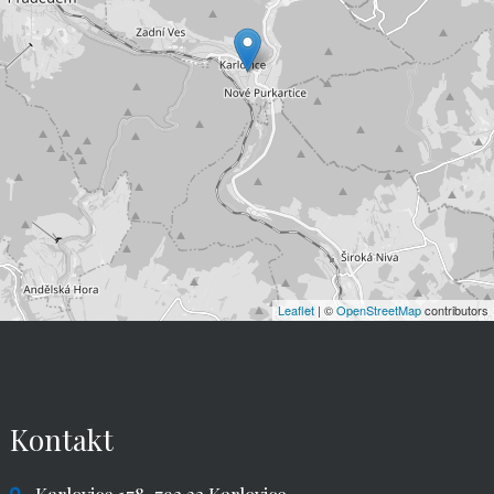
Leaflet
| ©
OpenStreetMap
contributors
Kontakt