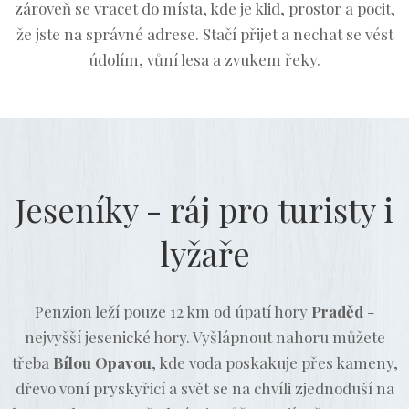
zároveň se vracet do místa, kde je klid, prostor a pocit,
že jste na správné adrese. Stačí přijet a nechat se vést
údolím, vůní lesa a zvukem řeky.
Jeseníky - ráj pro turisty i
lyžaře
Penzion leží pouze 12 km od úpatí hory
Praděd
-
nejvyšší jesenické hory. Vyšlápnout nahoru můžete
třeba
Bílou Opavou
, kde voda poskakuje přes kameny,
dřevo voní pryskyřicí a svět se na chvíli zjednoduší na