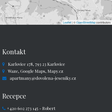
Leaflet
| ©
OpenStreetMap
contributors
Kontakt
Karlovice 178, 793 23 Karlovice
Waze,
Google Maps,
Mapy.cz
apartmany@dovolena-jeseniky.cz
Recepce
+420 602 273 145
- Robert