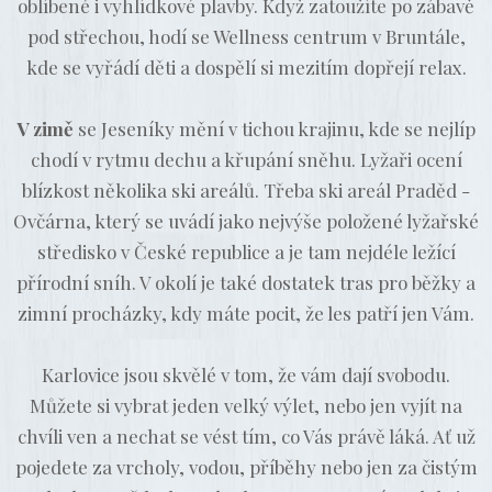
oblíbené i vyhlídkové plavby. Když zatoužíte po zábavě
pod střechou, hodí se Wellness centrum v Bruntále,
kde se vyřádí děti a dospělí si mezitím dopřejí relax.
V zimě
se Jeseníky mění v tichou krajinu, kde se nejlíp
chodí v rytmu dechu a křupání sněhu. Lyžaři ocení
blízkost několika ski areálů. Třeba ski areál Praděd -
Ovčárna, který se uvádí jako nejvýše položené lyžařské
středisko v České republice a je tam nejdéle ležící
přírodní sníh. V okolí je také dostatek tras pro běžky a
zimní procházky, kdy máte pocit, že les patří jen Vám.
Karlovice jsou skvělé v tom, že vám dají svobodu.
Můžete si vybrat jeden velký výlet, nebo jen vyjít na
chvíli ven a nechat se vést tím, co Vás právě láká. Ať už
pojedete za vrcholy, vodou, příběhy nebo jen za čistým