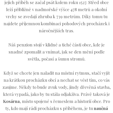
jejich příběh se začal psát kolem roku 1527. Střed obce
leží přibližně v nadmořské výšce 478 metrů a okolní
vrchy se zvedají zhruba k 739 metrům. Díky tomu tu
najdete příjemnou kombinaci pohodových procházek i
náročnějších tras.
Náš penzion stojí v klidné a tiché části obce, kde je
snadné zpomalit a vnímat, jak se den mění podle
světla, počasí a šumu stromů.
Když se chcete jen naladit na místní rytmus, stačí vyjít
na krátkou procházku obcí a nechat se vést tím, co vás
zaujme. Někdy to bude zvuk vody, jindy dřevěná stavba,
která vypadá, jako by tu stála odjakživa. Právě taková je
Kosárna
, místo spojené s řemeslem a historií obce. Pro
ty, kdo mají rádi procházku s příběhem, je tu
naučná