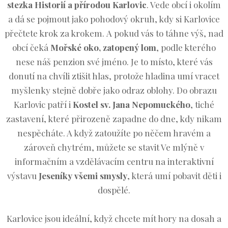
stezka Historií a přírodou Karlovic
. Vede obcí i okolím
a dá se pojmout jako pohodový okruh, kdy si Karlovice
přečtete krok za krokem. A pokud vás to táhne výš, nad
obcí čeká
Mořské oko, zatopený lom
, podle kterého
nese náš penzion své jméno. Je to místo, které vás
donutí na chvíli ztišit hlas, protože hladina umí vracet
myšlenky stejně dobře jako odraz oblohy. Do obrazu
Karlovic patří i
Kostel sv. Jana Nepomuckého
, tiché
zastavení, které přirozeně zapadne do dne, kdy nikam
nespěcháte. A když zatoužíte po něčem hravém a
zároveň chytrém, můžete se stavit Ve mlýně v
informačním a vzdělávacím centru na interaktivní
výstavu
Jeseníky všemi smysly
, která umí pobavit děti i
dospělé.
Karlovice jsou ideální, když chcete mít hory na dosah a