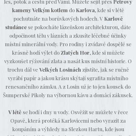
les, potok a cestu před Vámi. Můžete sejít přes
Petrovy
kameny
Velkým kotlem
do
Karlova
, kde si v létě
pochutnáte na borůvkových hodech. V
Karlově
studánce
se pokocháte lázeňskou architekturou, dáte
odpočinout tělu v lázních a zkusíte léčebné účinky
místní minerální vody. Pro rodiny i zvídavé dospělé se
krásně hodí výlet do
Zlatých Hor
, kde si můžete
vyzkoušet rýžování zlata a nasát kus místní historie. O
trochu dál ve
Velkých Losinách
zjistíte, jak se ručně
vyrábí papír a jakou krásu skýtají sgrafita místního
renesančního zámku. A z Losin už je to jen kousek do
Šumperské Pikoly na výbornou kávu a domácí zákusek.
V létě
se hodí i dny u vody. Osvěžit se můžete v řece
Opavě, která protéká Karlovicemi nebo vyrazit za
koupáním a výhledy na Slezkou Hartu, kde jsou