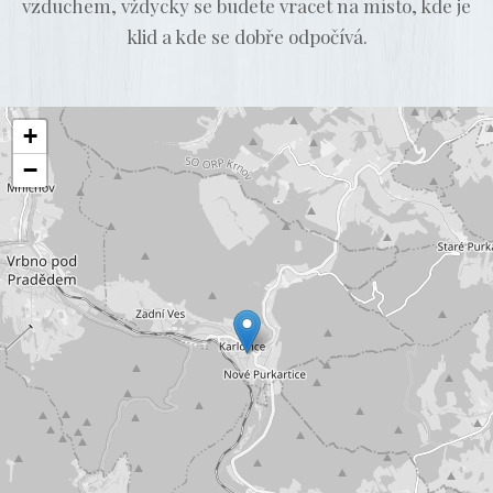
vzduchem, vždycky se budete vracet na místo, kde je
klid a kde se dobře odpočívá.
+
−